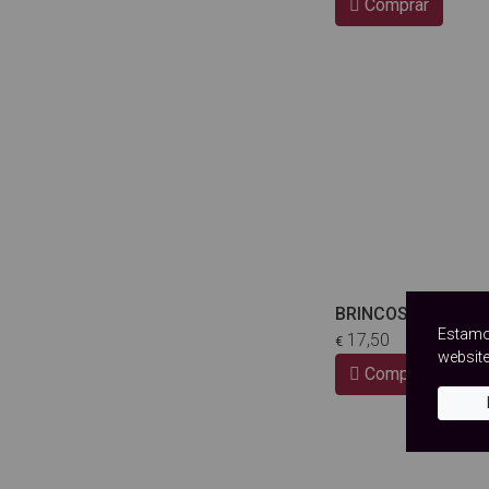
Comprar
BRINCOS PALMEIR
Estamo
17,50
€
website
Comprar