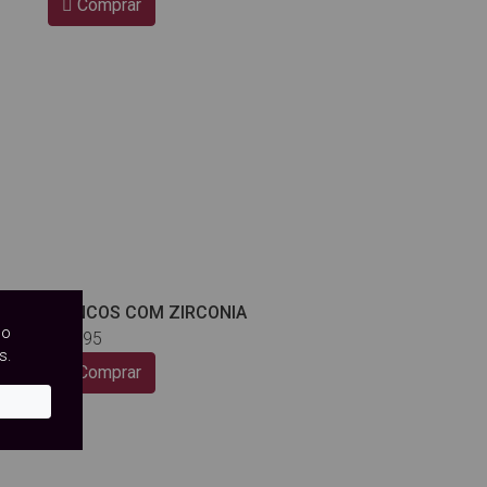
Comprar
BRINCOS COM ZIRCONIA
so
14,95
€
s.
Comprar