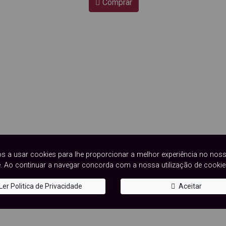
Comprar
AS
BRINCOS CONCHA
s a usar cookies para lhe proporcionar a melhor experiência no nos
17,50
€
. Ao continuar a navegar concorda com a nossa utilização de cookie
Comprar
Ler Politica de Privacidade
Aceitar