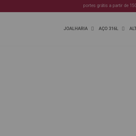
portes grátis a partir de 15
JOALHARIA
AÇO 316L
AL