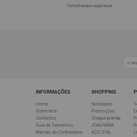
Comodidade e segurança
INFORMAÇÕES
SHOPPING
P
Home
Novidades
T
Sobre Nós
Promoções
E
Contactos
Cheque-prenda
P
Guia de Tamanhos
JOALHARIA
R
Marcas da Contrastaria
AÇO 316L
L