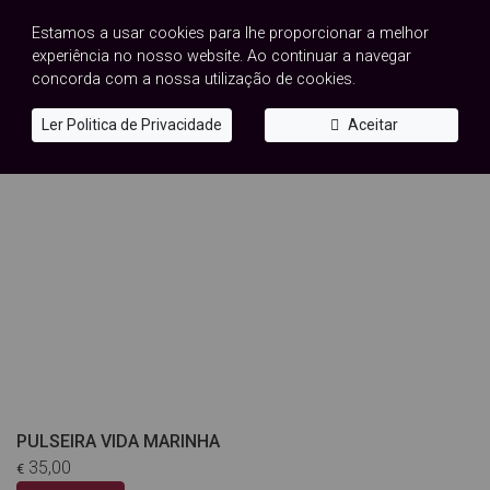
Comprar
Estamos a usar cookies para lhe proporcionar a melhor
experiência no nosso website. Ao continuar a navegar
concorda com a nossa utilização de cookies.
Ler Politica de Privacidade
Aceitar
PULSEIRA VIDA MARINHA
35,00
€