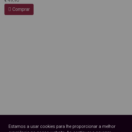
49,90
€
Comprar
RELOGIO CASIO
Estamos a usar cookies para lhe proporcionar a melhor
39,90
€