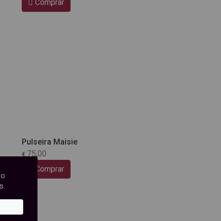
Comprar
Pulseira Maisie
75,00
€
Comprar
so
s.