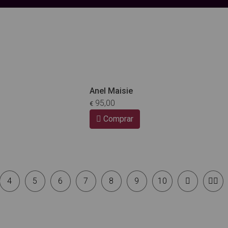
Anel Maisie
95,00
€
Comprar
4
5
6
7
8
9
10