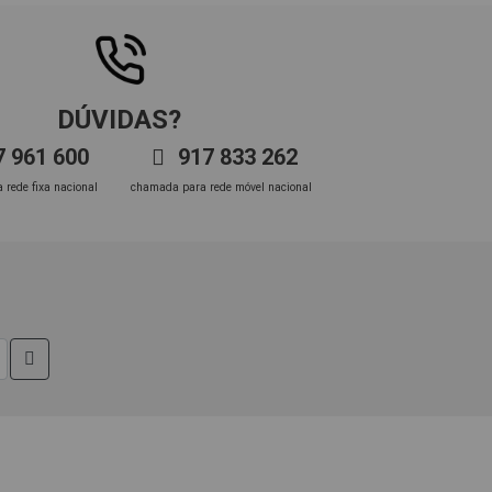
DÚVIDAS?
 961 600
917 833 262
rede fixa nacional
chamada para rede móvel nacional