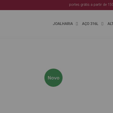
portes grátis a partir de 15
JOALHARIA
AÇO 316L
AL