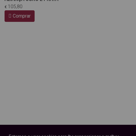
105,80
€
Comprar
ANEL PRATA E OURO